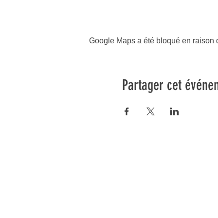
Google Maps a été bloqué en raison d
Partager cet événe
os cours
Informations
Blog
lates Reformer
FAQ
ates Mat