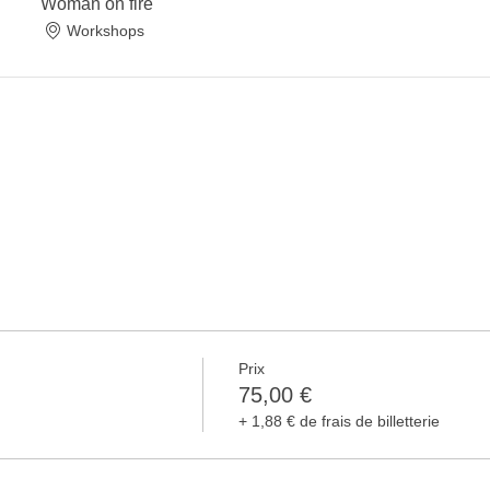
Woman on fire
s abdominaux d'une manière douce.
Workshops
Français
s
Prix
75,00 €
+ 1,88 € de frais de billetterie