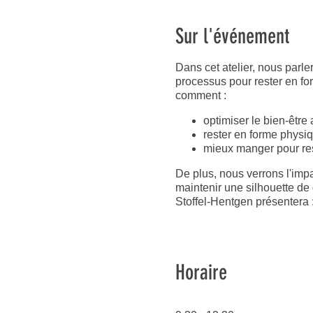
Sur l'événement
Dans cet atelier, nous parl
processus pour rester en f
comment :
optimiser le bien-être 
rester en forme physi
mieux manger pour res
De plus, nous verrons l'imp
maintenir une silhouette de
Stoffel-Hentgen présentera 
La psychologie alimen
Les hormones, leurs r
Les autres facteurs en
Horaire
Comment infliencer c
L'alimentation à adopt
N'oubliez pas de mettre vos