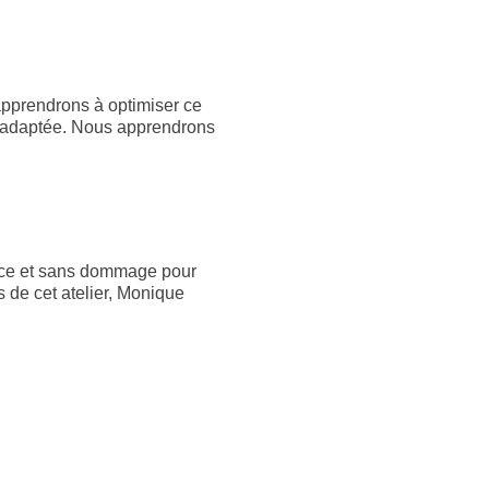
apprendrons à optimiser ce
t adaptée. Nous apprendrons
ce
et sans dommage pour
s de cet atelier, Monique
lons pratiquer des exercices