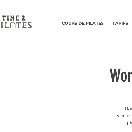
COURS DE PILATES
TARIFS
Wom
Dan
vieilli
ph