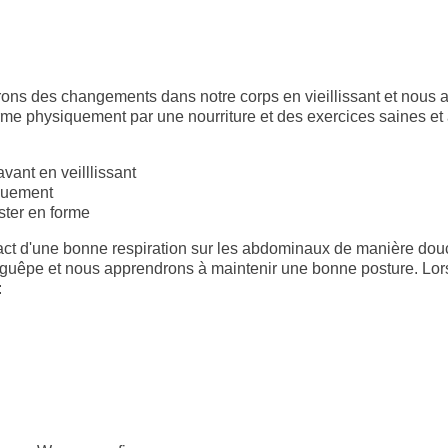
erons des changements dans notre corps en vieillissant et nous 
orme physiquement par une nourriture et des exercices saines e
avant en veilllissant
quement
ter en forme
act d'une
bonne respiration sur les abdominaux de manière dou
 guêpe
et nous apprendrons à
maintenir une bonne posture
. Lor
:
taire
ôles et les conséquences
 jeu
es changements
er
 vêtements de sport et d'apporter votre tapis de gym car nous al