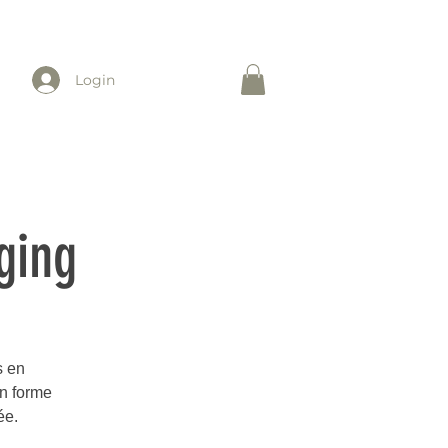
Login
ging
s en
en forme
ée.