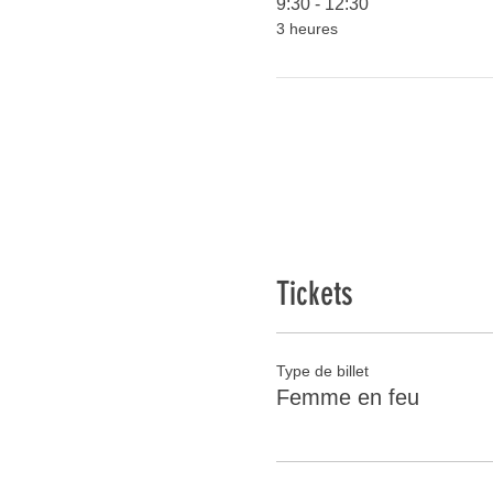
9:30 - 12:30
de posture et travailler no
3 heures
L'atelier aura lieu en 
Mininum 8 participant
Tickets
Type de billet
Femme en feu