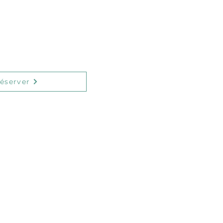
t Kierperpraxis
 Grand-Rue
93 Pontpierre
éserver
ios
ilates
 des Roses
 Leudelange