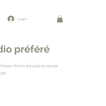
Login
dio préféré
 Pilates. Notre équipe propose
nge.
 Pontpierre