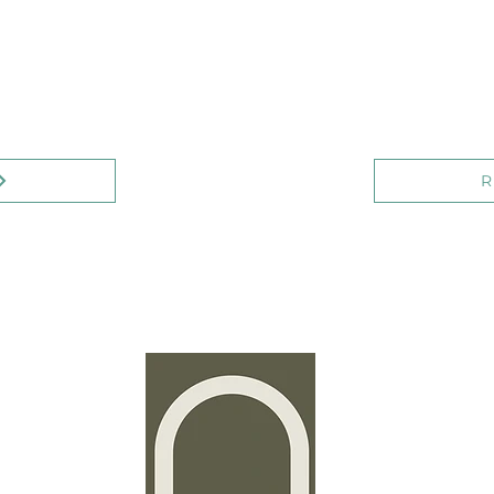
SARL-S
Cabine
Roses
37
elange
L-43
R
Stud
Time2P
4a, rue
L-3367